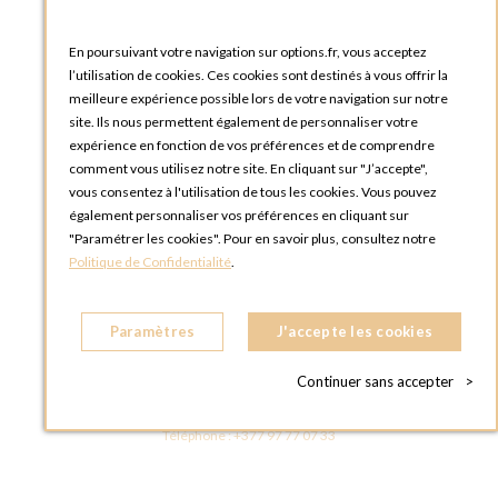
Téléphone :
+33 1 58 30 81 63
En poursuivant votre navigation sur options.fr, vous acceptez
OPTIONS ROUEN
l’utilisation de cookies. Ces cookies sont destinés à vous offrir la
Rue du Clos Tellier
meilleure expérience possible lors de votre navigation sur notre
76800 Saint-Etienne-du-Rouvray
site. Ils nous permettent également de personnaliser votre
FRANCE
expérience en fonction de vos préférences et de comprendre
Téléphone :
+33 2 35 08 38 53
comment vous utilisez notre site. En cliquant sur "J’accepte",
vous consentez à l'utilisation de tous les cookies. Vous pouvez
OPTIONS TOULOUSE
également personnaliser vos préférences en cliquant sur
6 rue Gaye Marie, ZAC de Saint-Martin du Touch
"Paramétrer les cookies". Pour en savoir plus, consultez notre
31300 Toulouse
Politique de Confidentialité
.
FRANCE
Téléphone :
+33 5 34 25 11 00
Paramètres
J'accepte les cookies
OPTIONS MC
Eden Tower - 25 Boulevard de Belgique
Continuer sans accepter
>
98000 Monaco
MONACO
Téléphone :
+377 97 77 07 33