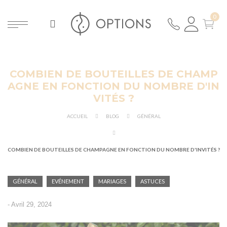
COMBIEN DE BOUTEILLES DE CHAMP
ER
AGNE EN FONCTION DU NOMBRE D'IN
VITÉS ?
ACCUEIL
BLOG
GÉNÉRAL
COMBIEN DE BOUTEILLES DE CHAMPAGNE EN FONCTION DU NOMBRE D'INVITÉS ?
GÉNÉRAL
EVÉNEMENT
MARIAGES
ASTUCES
-
Avril 29, 2024