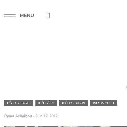
MENU
DÉCO DE TABLE
IDÉE DÉCO
IDÉE LOCATION
INFO PRODUIT
Ryma Achaibou
-
Juin 19, 2012