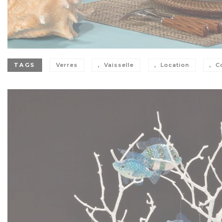
TAGS
Verres
Vaisselle
Location
C