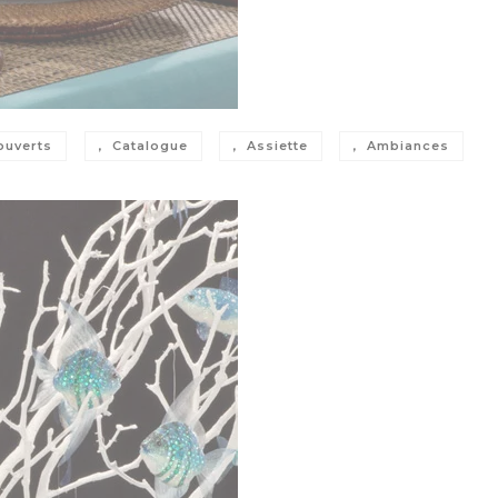
ouverts
Catalogue
Assiette
Ambiances