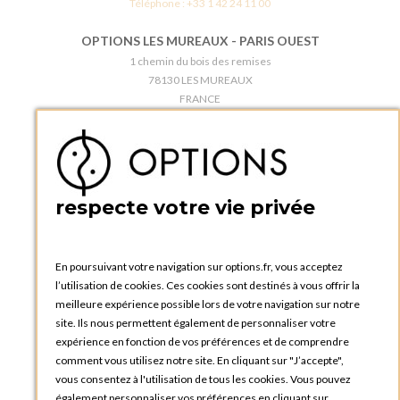
Téléphone :
+33 1 42 24 11 00
OPTIONS LES MUREAUX - PARIS OUEST
1 chemin du bois des remises
78130 LES MUREAUX
FRANCE
Téléphone :
+33 1 34 92 20 00
BOUTIQUE OPTIONS - PARIS 5E
5 quai de la tournelle
75005 Paris
respecte votre vie privée
FRANCE
Téléphone :
+33 1 58 30 81 63
En poursuivant votre navigation sur options.fr, vous acceptez
OPTIONS ROUEN
l’utilisation de cookies. Ces cookies sont destinés à vous offrir la
Rue du Clos Tellier
meilleure expérience possible lors de votre navigation sur notre
76800 Saint-Etienne-du-Rouvray
site. Ils nous permettent également de personnaliser votre
FRANCE
expérience en fonction de vos préférences et de comprendre
Téléphone :
+33 2 35 08 38 53
comment vous utilisez notre site. En cliquant sur "J’accepte",
vous consentez à l'utilisation de tous les cookies. Vous pouvez
OPTIONS TOULOUSE
également personnaliser vos préférences en cliquant sur