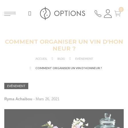
COMMENT ORGANISER UN VIN D'HON
ER
NEUR ?
ACCUEIL
BLOG
EVÉNEMENT
COMMENT ORGANISER UN VIN D'HONNEUR ?
EVÉNEMENT
Ryma Achaibou
-
Mars 26, 2021