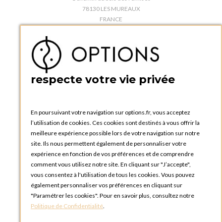
78130 LES MUREAUX
FRANCE
Téléphone :
+33 1 34 92 20 00
BOUTIQUE OPTIONS - PARIS 5E
5 quai de la tournelle
75005 Paris
respecte votre vie privée
FRANCE
Téléphone :
+33 1 58 30 81 63
En poursuivant votre navigation sur options.fr, vous acceptez
OPTIONS ROUEN
l’utilisation de cookies. Ces cookies sont destinés à vous offrir la
Rue du Clos Tellier
meilleure expérience possible lors de votre navigation sur notre
76800 Saint-Etienne-du-Rouvray
site. Ils nous permettent également de personnaliser votre
FRANCE
expérience en fonction de vos préférences et de comprendre
Téléphone :
+33 2 35 08 38 53
comment vous utilisez notre site. En cliquant sur "J’accepte",
vous consentez à l'utilisation de tous les cookies. Vous pouvez
OPTIONS TOULOUSE
également personnaliser vos préférences en cliquant sur
6 rue Gaye Marie, ZAC de Saint-Martin du Touch
"Paramétrer les cookies". Pour en savoir plus, consultez notre
31300 Toulouse
Politique de Confidentialité
.
FRANCE
Téléphone :
+33 5 34 25 11 00