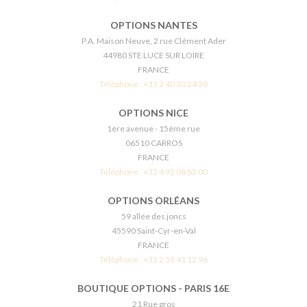
OPTIONS NANTES
P.A. Maison Neuve, 2 rue Clément Ader
44980 STE LUCE SUR LOIRE
FRANCE
Téléphone :
+33 2 40 30 24 30
OPTIONS NICE
1ère avenue - 15ème rue
06510 CARROS
FRANCE
Téléphone :
+33 4 92 08 83 00
OPTIONS ORLÉANS
59 allée des joncs
45590 Saint-Cyr-en-Val
FRANCE
Téléphone :
+33 2 38 41 12 96
BOUTIQUE OPTIONS - PARIS 16E
21 Rue gros