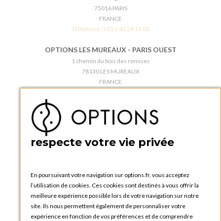
75016 PARIS
FRANCE
Téléphone :
+33 1 42 24 11 00
OPTIONS LES MUREAUX - PARIS OUEST
1 chemin du bois des remises
78130 LES MUREAUX
FRANCE
Téléphone :
+33 1 34 92 20 00
BOUTIQUE OPTIONS - PARIS 5E
5 quai de la tournelle
75005 Paris
respecte votre vie privée
FRANCE
Téléphone :
+33 1 58 30 81 63
En poursuivant votre navigation sur options.fr, vous acceptez
OPTIONS ROUEN
l’utilisation de cookies. Ces cookies sont destinés à vous offrir la
Rue du Clos Tellier
meilleure expérience possible lors de votre navigation sur notre
76800 Saint-Etienne-du-Rouvray
site. Ils nous permettent également de personnaliser votre
FRANCE
expérience en fonction de vos préférences et de comprendre
Téléphone :
+33 2 35 08 38 53