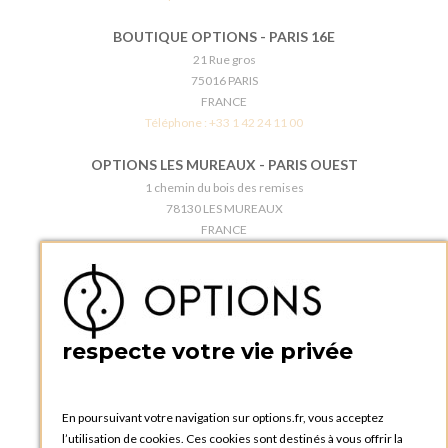
BOUTIQUE OPTIONS - PARIS 16E
21 Rue gros
75016 PARIS
FRANCE
Téléphone :
+33 1 42 24 11 00
OPTIONS LES MUREAUX - PARIS OUEST
1 chemin du bois des remises
78130 LES MUREAUX
FRANCE
Téléphone :
+33 1 34 92 20 00
BOUTIQUE OPTIONS - PARIS 5E
5 quai de la tournelle
75005 Paris
respecte votre vie privée
FRANCE
Téléphone :
+33 1 58 30 81 63
En poursuivant votre navigation sur options.fr, vous acceptez
OPTIONS ROUEN
l’utilisation de cookies. Ces cookies sont destinés à vous offrir la
Rue du Clos Tellier