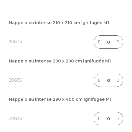
Articles
du
Nappe bleu intense 210 x 210 cm ignifugée M1
produit
groupé
20834
Nappe bleu intense 290 x 290 cm ignifugée M1
20835
Nappe bleu intense 290 x 400 cm ignifugée M1
20836