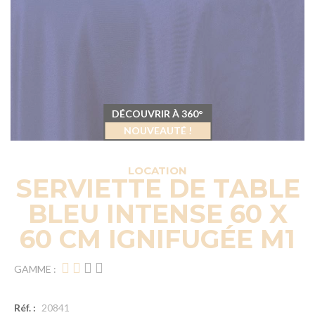
DÉCOUVRIR À 360°
NOUVEAUTÉ !
LOCATION
SERVIETTE DE TABLE
BLEU INTENSE 60 X
60 CM IGNIFUGÉE M1
GAMME :
Réf. :
20841