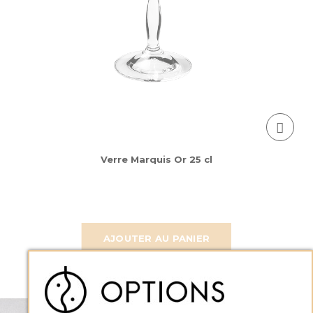
Verre Marquis Or 25 cl
AJOUTER AU PANIER