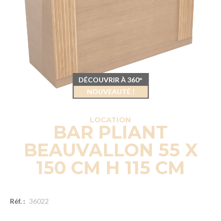
DÉCOUVRIR À 360°
NOUVEAUTÉ !
LOCATION
BAR PLIANT
BEAUVALLON 55 X
150 CM H 115 CM
Réf. :
36022