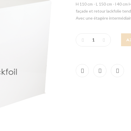
H 110 cm - L 150 cm - l 40 cm H
façade et retour lackfolie tendu
Avec une étagère intermédiai
A