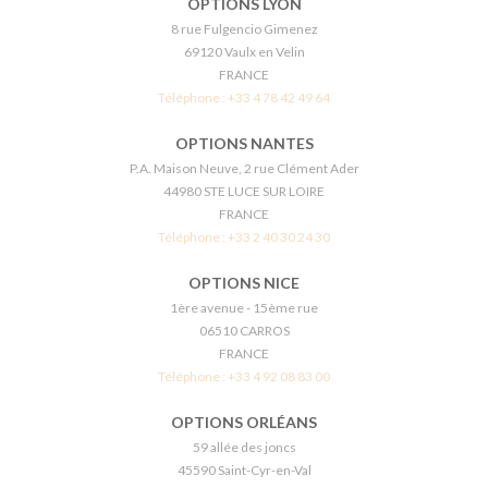
OPTIONS LYON
8 rue Fulgencio Gimenez
69120 Vaulx en Velin
FRANCE
Téléphone :
+33 4 78 42 49 64
OPTIONS NANTES
P.A. Maison Neuve, 2 rue Clément Ader
44980 STE LUCE SUR LOIRE
FRANCE
Téléphone :
+33 2 40 30 24 30
OPTIONS NICE
1ère avenue - 15ème rue
06510 CARROS
FRANCE
Téléphone :
+33 4 92 08 83 00
OPTIONS ORLÉANS
59 allée des joncs
45590 Saint-Cyr-en-Val