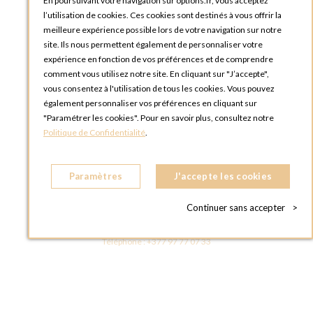
En poursuivant votre navigation sur options.fr, vous acceptez
OPTIONS ROUEN
l’utilisation de cookies. Ces cookies sont destinés à vous offrir la
Rue du Clos Tellier
meilleure expérience possible lors de votre navigation sur notre
76800 Saint-Etienne-du-Rouvray
site. Ils nous permettent également de personnaliser votre
FRANCE
expérience en fonction de vos préférences et de comprendre
Téléphone :
+33 2 35 08 38 53
comment vous utilisez notre site. En cliquant sur "J’accepte",
vous consentez à l'utilisation de tous les cookies. Vous pouvez
OPTIONS TOULOUSE
également personnaliser vos préférences en cliquant sur
6 rue Gaye Marie, ZAC de Saint-Martin du Touch
"Paramétrer les cookies". Pour en savoir plus, consultez notre
31300 Toulouse
Politique de Confidentialité
.
FRANCE
Téléphone :
+33 5 34 25 11 00
Paramètres
J'accepte les cookies
OPTIONS MC
Eden Tower - 25 Boulevard de Belgique
Continuer sans accepter
>
98000 Monaco
MONACO
Téléphone :
+377 97 77 07 33