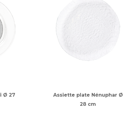
ji Ø 27
Assiette plate Nénuphar Ø
28 cm