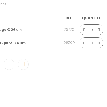
ions.
RÉF.
QUANTITÉ
ouge Ø 26 cm
26720
rouge Ø 16,5 cm
28390