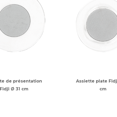
te de présentation
Assiette plate Fid
Fidji Ø 31 cm
cm