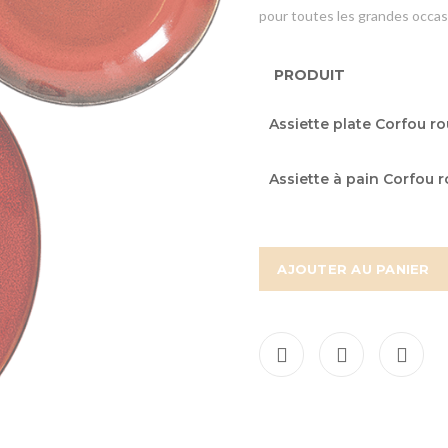
pour toutes les grandes occas
PRODUIT
Articles
Assiette plate Corfou r
du
produit
Assiette à pain Corfou 
groupé
AJOUTER AU PANIER