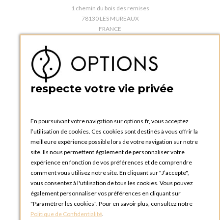
1 chemin du bois des remises
78130 LES MUREAUX
FRANCE
Téléphone :
+33 1 34 92 20 00
BOUTIQUE OPTIONS - PARIS 5E
5 quai de la tournelle
75005 Paris
respecte votre vie privée
FRANCE
Téléphone :
+33 1 58 30 81 63
En poursuivant votre navigation sur options.fr, vous acceptez
OPTIONS ROUEN
l’utilisation de cookies. Ces cookies sont destinés à vous offrir la
Rue du Clos Tellier
meilleure expérience possible lors de votre navigation sur notre
76800 Saint-Etienne-du-Rouvray
site. Ils nous permettent également de personnaliser votre
FRANCE
expérience en fonction de vos préférences et de comprendre
Téléphone :
+33 2 35 08 38 53
comment vous utilisez notre site. En cliquant sur "J’accepte",
vous consentez à l'utilisation de tous les cookies. Vous pouvez
OPTIONS TOULOUSE
également personnaliser vos préférences en cliquant sur
6 rue Gaye Marie, ZAC de Saint-Martin du Touch
"Paramétrer les cookies". Pour en savoir plus, consultez notre
31300 Toulouse
Politique de Confidentialité
.
FRANCE