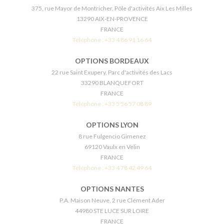
375, rue Mayor de Montricher, Pôle d'activités Aix Les Milles
13290 AIX-EN-PROVENCE
FRANCE
Téléphone :
+33 4 86 91 16 64
OPTIONS BORDEAUX
22 rue Saint Exupery, Parc d'activités des Lacs
33290 BLANQUEFORT
FRANCE
Téléphone :
+33 5 56 57 08 89
OPTIONS LYON
8 rue Fulgencio Gimenez
69120 Vaulx en Velin
FRANCE
Téléphone :
+33 4 78 42 49 64
OPTIONS NANTES
P.A. Maison Neuve, 2 rue Clément Ader
44980 STE LUCE SUR LOIRE
FRANCE