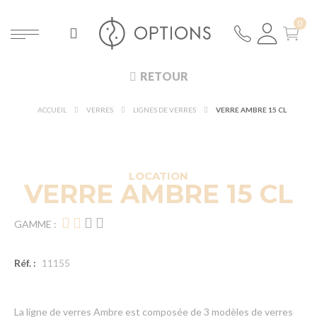
RETOUR
ACCUEIL
VERRES
LIGNES DE VERRES
VERRE AMBRE 15 CL
DÉCOUVRIR À 360°
NOUVEAUTÉ !
LOCATION
VERRE AMBRE 15 CL
GAMME :
Réf. :
11155
La ligne de verres Ambre est composée de 3 modèles de verres