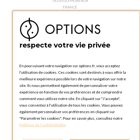
78130 LES MUREAUX
FRANCE
Téléphone :
+33 1 34 92 20 00
BOUTIQUE OPTIONS - PARIS 5E
5 quai de la tournelle
75005 Paris
respecte votre vie privée
FRANCE
Téléphone :
+33 1 58 30 81 63
En poursuivant votre navigation sur options.fr, vous acceptez
OPTIONS ROUEN
l’utilisation de cookies. Ces cookies sont destinés à vous offrir la
Rue du Clos Tellier
meilleure expérience possible lors de votre navigation sur notre
76800 Saint-Etienne-du-Rouvray
site. Ils nous permettent également de personnaliser votre
FRANCE
expérience en fonction de vos préférences et de comprendre
Téléphone :
+33 2 35 08 38 53
comment vous utilisez notre site. En cliquant sur "J’accepte",
vous consentez à l'utilisation de tous les cookies. Vous pouvez
OPTIONS TOULOUSE
également personnaliser vos préférences en cliquant sur
6 rue Gaye Marie, ZAC de Saint-Martin du Touch
"Paramétrer les cookies". Pour en savoir plus, consultez notre
31300 Toulouse
Politique de Confidentialité
.
FRANCE
Téléphone :
+33 5 34 25 11 00