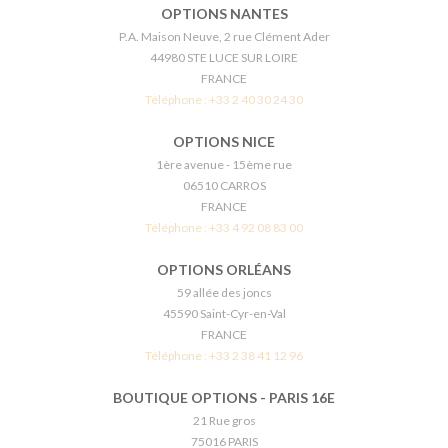
OPTIONS NANTES
P.A. Maison Neuve, 2 rue Clément Ader
44980 STE LUCE SUR LOIRE
FRANCE
Téléphone :
+33 2 40 30 24 30
OPTIONS NICE
1ère avenue - 15ème rue
06510 CARROS
FRANCE
Téléphone :
+33 4 92 08 83 00
OPTIONS ORLÉANS
59 allée des joncs
45590 Saint-Cyr-en-Val
FRANCE
Téléphone :
+33 2 38 41 12 96
BOUTIQUE OPTIONS - PARIS 16E
21 Rue gros
75016 PARIS