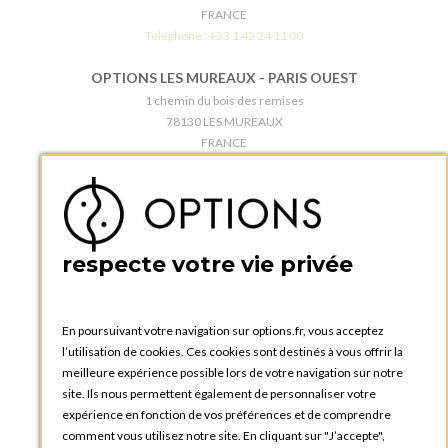
FRANCE
Téléphone :
+33 1 42 24 11 00
OPTIONS LES MUREAUX - PARIS OUEST
1 chemin du bois des remises
78130 LES MUREAUX
FRANCE
Téléphone :
+33 1 34 92 20 00
BOUTIQUE OPTIONS - PARIS 5E
5 quai de la tournelle
75005 Paris
respecte votre vie privée
FRANCE
Téléphone :
+33 1 58 30 81 63
En poursuivant votre navigation sur options.fr, vous acceptez
OPTIONS ROUEN
l’utilisation de cookies. Ces cookies sont destinés à vous offrir la
Rue du Clos Tellier
meilleure expérience possible lors de votre navigation sur notre
76800 Saint-Etienne-du-Rouvray
site. Ils nous permettent également de personnaliser votre
FRANCE
expérience en fonction de vos préférences et de comprendre
Téléphone :
+33 2 35 08 38 53
comment vous utilisez notre site. En cliquant sur "J’accepte",