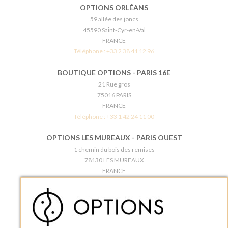
OPTIONS ORLÉANS
59 allée des joncs
45590 Saint-Cyr-en-Val
FRANCE
Téléphone :
+33 2 38 41 12 96
BOUTIQUE OPTIONS - PARIS 16E
21 Rue gros
75016 PARIS
FRANCE
Téléphone :
+33 1 42 24 11 00
OPTIONS LES MUREAUX - PARIS OUEST
1 chemin du bois des remises
78130 LES MUREAUX
FRANCE
Téléphone :
+33 1 34 92 20 00
BOUTIQUE OPTIONS - PARIS 5E
5 quai de la tournelle
75005 Paris