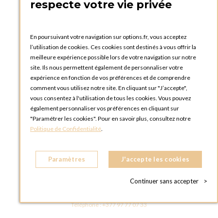
respecte votre vie privée
FRANCE
Téléphone :
+33 1 58 30 81 63
En poursuivant votre navigation sur options.fr, vous acceptez
OPTIONS ROUEN
l’utilisation de cookies. Ces cookies sont destinés à vous offrir la
Rue du Clos Tellier
meilleure expérience possible lors de votre navigation sur notre
76800 Saint-Etienne-du-Rouvray
site. Ils nous permettent également de personnaliser votre
FRANCE
expérience en fonction de vos préférences et de comprendre
Téléphone :
+33 2 35 08 38 53
comment vous utilisez notre site. En cliquant sur "J’accepte",
vous consentez à l'utilisation de tous les cookies. Vous pouvez
OPTIONS TOULOUSE
également personnaliser vos préférences en cliquant sur
6 rue Gaye Marie, ZAC de Saint-Martin du Touch
"Paramétrer les cookies". Pour en savoir plus, consultez notre
31300 Toulouse
Politique de Confidentialité
.
FRANCE
Téléphone :
+33 5 34 25 11 00
Paramètres
J'accepte les cookies
OPTIONS MC
Eden Tower - 25 Boulevard de Belgique
Continuer sans accepter
>
98000 Monaco
MONACO
Téléphone :
+377 97 77 07 33