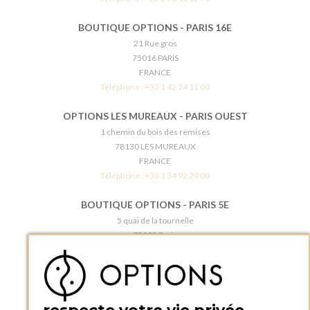
BOUTIQUE OPTIONS - PARIS 16E
21 Rue gros
75016 PARIS
FRANCE
Téléphone :
+33 1 42 24 11 00
OPTIONS LES MUREAUX - PARIS OUEST
1 chemin du bois des remises
78130 LES MUREAUX
FRANCE
Téléphone :
+33 1 34 92 20 00
BOUTIQUE OPTIONS - PARIS 5E
5 quai de la tournelle
75005 Paris
FRANCE
Téléphone :
+33 1 58 30 81 63
OPTIONS ROUEN
Rue du Clos Tellier