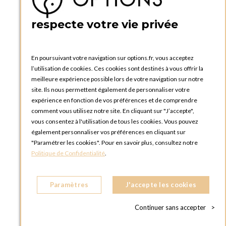
5 quai de la tournelle
75005 Paris
respecte votre vie privée
FRANCE
Téléphone :
+33 1 58 30 81 63
En poursuivant votre navigation sur options.fr, vous acceptez
OPTIONS ROUEN
l’utilisation de cookies. Ces cookies sont destinés à vous offrir la
Rue du Clos Tellier
meilleure expérience possible lors de votre navigation sur notre
76800 Saint-Etienne-du-Rouvray
site. Ils nous permettent également de personnaliser votre
FRANCE
expérience en fonction de vos préférences et de comprendre
Téléphone :
+33 2 35 08 38 53
comment vous utilisez notre site. En cliquant sur "J’accepte",
vous consentez à l'utilisation de tous les cookies. Vous pouvez
OPTIONS TOULOUSE
également personnaliser vos préférences en cliquant sur
6 rue Gaye Marie, ZAC de Saint-Martin du Touch
"Paramétrer les cookies". Pour en savoir plus, consultez notre
31300 Toulouse
Politique de Confidentialité
.
FRANCE
Téléphone :
+33 5 34 25 11 00
Paramètres
J'accepte les cookies
OPTIONS MC
Eden Tower - 25 Boulevard de Belgique
Continuer sans accepter
>
98000 Monaco
MONACO