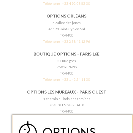
Téléphone :
+33 4 92 08 83 00
OPTIONS ORLÉANS
59 allée des joncs
45590 Saint-Cyr-en-Val
FRANCE
Téléphone :
+33 2 38 41 12 96
BOUTIQUE OPTIONS - PARIS 16E
21 Rue gros
75016 PARIS
FRANCE
Téléphone :
+33 1 42 24 11 00
OPTIONS LES MUREAUX - PARIS OUEST
1 chemin du bois des remises
78130 LES MUREAUX
FRANCE
Téléphone :
+33 1 34 92 20 00
BOUTIQUE OPTIONS - PARIS 5E