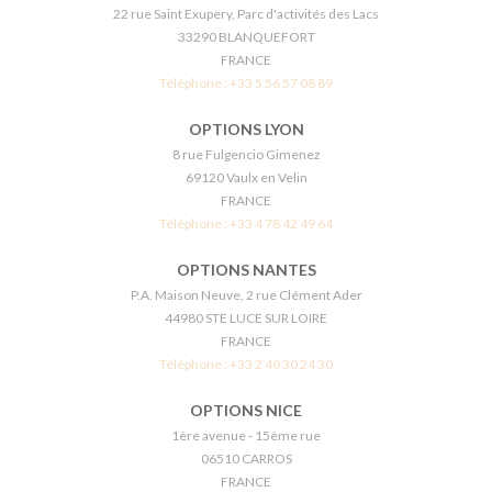
22 rue Saint Exupery, Parc d'activités des Lacs
33290 BLANQUEFORT
FRANCE
Téléphone :
+33 5 56 57 08 89
OPTIONS LYON
8 rue Fulgencio Gimenez
69120 Vaulx en Velin
FRANCE
Téléphone :
+33 4 78 42 49 64
OPTIONS NANTES
P.A. Maison Neuve, 2 rue Clément Ader
44980 STE LUCE SUR LOIRE
FRANCE
Téléphone :
+33 2 40 30 24 30
OPTIONS NICE
1ère avenue - 15ème rue
06510 CARROS
FRANCE