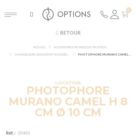
RETOUR
ACCUEIL
ACCESSOIRES DE TABLES ET BUFFETS
CHANDELIERS, BOUGIES ET ACCESSOIRES LUMINEUX
PHOTOPHORE MURANO CAMEL H 8 CM Ø 10 CM
DÉCOUVRIR À 360°
NOUVEAUTÉ !
LOCATION
PHOTOPHORE
MURANO CAMEL H 8
CM Ø 10 CM
Réf. :
35483