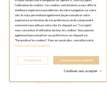
En poursuivant votre navigation sur options.fr, vous acceptez
OPTIONS ROUEN
l’utilisation de cookies. Ces cookies sont destinés à vous offrir la
Rue du Clos Tellier
meilleure expérience possible lors de votre navigation sur notre
76800 Saint-Etienne-du-Rouvray
site. Ils nous permettent également de personnaliser votre
FRANCE
expérience en fonction de vos préférences et de comprendre
Téléphone :
+33 2 35 08 38 53
comment vous utilisez notre site. En cliquant sur "J’accepte",
vous consentez à l'utilisation de tous les cookies. Vous pouvez
OPTIONS TOULOUSE
également personnaliser vos préférences en cliquant sur
6 rue Gaye Marie, ZAC de Saint-Martin du Touch
"Paramétrer les cookies". Pour en savoir plus, consultez notre
31300 Toulouse
Politique de Confidentialité
.
FRANCE
Téléphone :
+33 5 34 25 11 00
Paramètres
J'accepte les cookies
OPTIONS MC
Eden Tower - 25 Boulevard de Belgique
Continuer sans accepter
>
98000 Monaco
MONACO
Téléphone :
+377 97 77 07 33