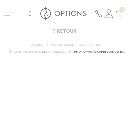
RETOUR
ACCUEIL
ACCESSOIRES DE TABLES ET BUFFETS
CHANDELIERS, BOUGIES ET ACCESSOIRES LUMINEUX
PHOTOPHORE CAPRI BLANC Ø INT 5 CM Ø EXT 6,5 CM H 6 CM