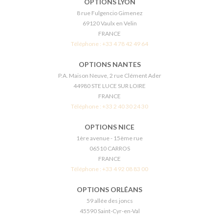
OPTIONS LYON
8 rue Fulgencio Gimenez
69120 Vaulx en Velin
FRANCE
Téléphone :
+33 4 78 42 49 64
OPTIONS NANTES
P.A. Maison Neuve, 2 rue Clément Ader
44980 STE LUCE SUR LOIRE
FRANCE
Téléphone :
+33 2 40 30 24 30
OPTIONS NICE
1ère avenue - 15ème rue
06510 CARROS
FRANCE
Téléphone :
+33 4 92 08 83 00
OPTIONS ORLÉANS
59 allée des joncs
45590 Saint-Cyr-en-Val