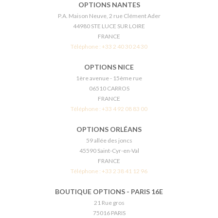
OPTIONS NANTES
P.A. Maison Neuve, 2 rue Clément Ader
44980 STE LUCE SUR LOIRE
FRANCE
Téléphone :
+33 2 40 30 24 30
OPTIONS NICE
1ère avenue - 15ème rue
06510 CARROS
FRANCE
Téléphone :
+33 4 92 08 83 00
OPTIONS ORLÉANS
59 allée des joncs
45590 Saint-Cyr-en-Val
FRANCE
Téléphone :
+33 2 38 41 12 96
BOUTIQUE OPTIONS - PARIS 16E
21 Rue gros
75016 PARIS