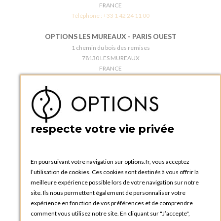
FRANCE
Téléphone :
+33 1 42 24 11 00
OPTIONS LES MUREAUX - PARIS OUEST
1 chemin du bois des remises
78130 LES MUREAUX
FRANCE
Téléphone :
+33 1 34 92 20 00
BOUTIQUE OPTIONS - PARIS 5E
5 quai de la tournelle
75005 Paris
respecte votre vie privée
FRANCE
Téléphone :
+33 1 58 30 81 63
En poursuivant votre navigation sur options.fr, vous acceptez
OPTIONS ROUEN
l’utilisation de cookies. Ces cookies sont destinés à vous offrir la
Rue du Clos Tellier
meilleure expérience possible lors de votre navigation sur notre
76800 Saint-Etienne-du-Rouvray
site. Ils nous permettent également de personnaliser votre
FRANCE
expérience en fonction de vos préférences et de comprendre
Téléphone :
+33 2 35 08 38 53
comment vous utilisez notre site. En cliquant sur "J’accepte",