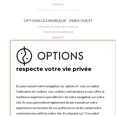
FRANCE
Téléphone :
+33 1 42 24 11 00
OPTIONS LES MUREAUX - PARIS OUEST
1 chemin du bois des remises
78130 LES MUREAUX
FRANCE
Téléphone :
+33 1 34 92 20 00
BOUTIQUE OPTIONS - PARIS 5E
5 quai de la tournelle
75005 Paris
respecte votre vie privée
FRANCE
Téléphone :
+33 1 58 30 81 63
En poursuivant votre navigation sur options.fr, vous acceptez
OPTIONS ROUEN
l’utilisation de cookies. Ces cookies sont destinés à vous offrir la
Rue du Clos Tellier
meilleure expérience possible lors de votre navigation sur notre
76800 Saint-Etienne-du-Rouvray
site. Ils nous permettent également de personnaliser votre
FRANCE
expérience en fonction de vos préférences et de comprendre
Téléphone :
+33 2 35 08 38 53
comment vous utilisez notre site. En cliquant sur "J’accepte",