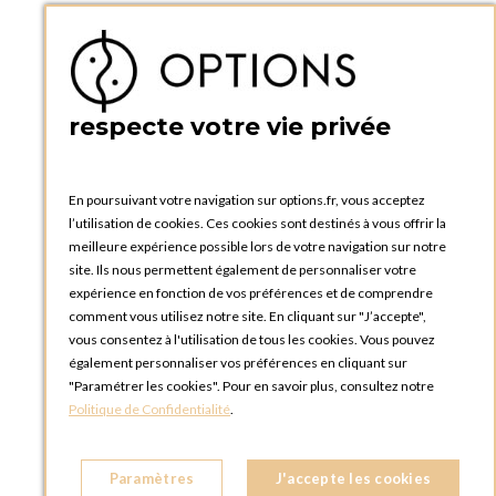
Téléphone :
+33 1 34 92 20 00
BOUTIQUE OPTIONS - PARIS 5E
5 quai de la tournelle
75005 Paris
respecte votre vie privée
FRANCE
Téléphone :
+33 1 58 30 81 63
En poursuivant votre navigation sur options.fr, vous acceptez
OPTIONS ROUEN
l’utilisation de cookies. Ces cookies sont destinés à vous offrir la
Rue du Clos Tellier
meilleure expérience possible lors de votre navigation sur notre
76800 Saint-Etienne-du-Rouvray
site. Ils nous permettent également de personnaliser votre
FRANCE
expérience en fonction de vos préférences et de comprendre
Téléphone :
+33 2 35 08 38 53
comment vous utilisez notre site. En cliquant sur "J’accepte",
vous consentez à l'utilisation de tous les cookies. Vous pouvez
OPTIONS TOULOUSE
également personnaliser vos préférences en cliquant sur
6 rue Gaye Marie, ZAC de Saint-Martin du Touch
"Paramétrer les cookies". Pour en savoir plus, consultez notre
31300 Toulouse
Politique de Confidentialité
.
FRANCE
Téléphone :
+33 5 34 25 11 00
Paramètres
J'accepte les cookies
OPTIONS MC