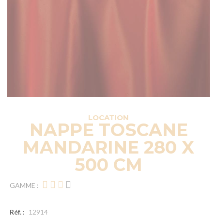
LOCATION
NAPPE TOSCANE
MANDARINE 280 X
500 CM
GAMME :
Réf. :
12914