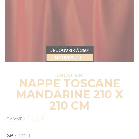
DÉCOUVRIR À 360°
NOUVEAUTÉ !
LOCATION
NAPPE TOSCANE
MANDARINE 210 X
210 CM
GAMME :
Réf. :
12911