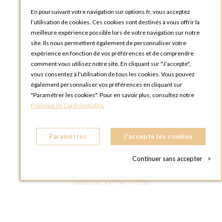
En poursuivant votre navigation sur options.fr, vous acceptez
OPTIONS ROUEN
l’utilisation de cookies. Ces cookies sont destinés à vous offrir la
Rue du Clos Tellier
meilleure expérience possible lors de votre navigation sur notre
76800 Saint-Etienne-du-Rouvray
site. Ils nous permettent également de personnaliser votre
FRANCE
expérience en fonction de vos préférences et de comprendre
Téléphone :
+33 2 35 08 38 53
comment vous utilisez notre site. En cliquant sur "J’accepte",
vous consentez à l'utilisation de tous les cookies. Vous pouvez
OPTIONS TOULOUSE
également personnaliser vos préférences en cliquant sur
6 rue Gaye Marie, ZAC de Saint-Martin du Touch
"Paramétrer les cookies". Pour en savoir plus, consultez notre
31300 Toulouse
Politique de Confidentialité
.
FRANCE
Téléphone :
+33 5 34 25 11 00
Paramètres
J'accepte les cookies
OPTIONS MC
Eden Tower - 25 Boulevard de Belgique
Continuer sans accepter
>
98000 Monaco
MONACO
Téléphone :
+377 97 77 07 33