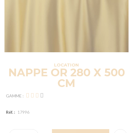
LOCATION
NAPPE OR 280 X 500
CM
GAMME :
Réf. :
17996