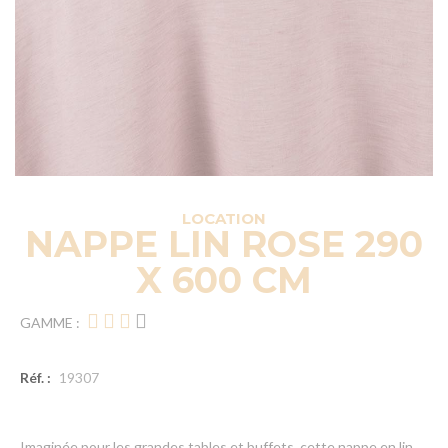
LOCATION
NAPPE LIN ROSE 290
X 600 CM
GAMME :
Réf. :
19307
Imaginée pour les grandes tables et buffets, cette nappe en lin