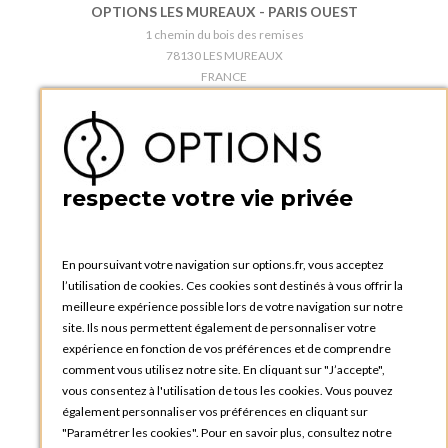
OPTIONS LES MUREAUX - PARIS OUEST
1 chemin du bois des remises
78130 LES MUREAUX
FRANCE
Téléphone :
+33 1 34 92 20 00
BOUTIQUE OPTIONS - PARIS 5E
5 quai de la tournelle
75005 Paris
respecte votre vie privée
FRANCE
Téléphone :
+33 1 58 30 81 63
En poursuivant votre navigation sur options.fr, vous acceptez
OPTIONS ROUEN
l’utilisation de cookies. Ces cookies sont destinés à vous offrir la
Rue du Clos Tellier
meilleure expérience possible lors de votre navigation sur notre
76800 Saint-Etienne-du-Rouvray
site. Ils nous permettent également de personnaliser votre
FRANCE
expérience en fonction de vos préférences et de comprendre
Téléphone :
+33 2 35 08 38 53
comment vous utilisez notre site. En cliquant sur "J’accepte",
vous consentez à l'utilisation de tous les cookies. Vous pouvez
OPTIONS TOULOUSE
également personnaliser vos préférences en cliquant sur
6 rue Gaye Marie, ZAC de Saint-Martin du Touch
"Paramétrer les cookies". Pour en savoir plus, consultez notre
31300 Toulouse