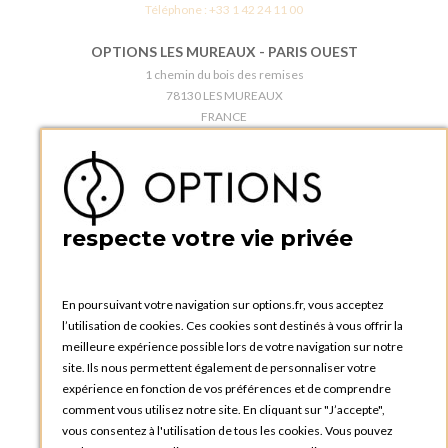
Téléphone :
+33 1 42 24 11 00
OPTIONS LES MUREAUX - PARIS OUEST
1 chemin du bois des remises
78130 LES MUREAUX
FRANCE
Téléphone :
+33 1 34 92 20 00
BOUTIQUE OPTIONS - PARIS 5E
5 quai de la tournelle
75005 Paris
respecte votre vie privée
FRANCE
Téléphone :
+33 1 58 30 81 63
En poursuivant votre navigation sur options.fr, vous acceptez
OPTIONS ROUEN
l’utilisation de cookies. Ces cookies sont destinés à vous offrir la
Rue du Clos Tellier
meilleure expérience possible lors de votre navigation sur notre
76800 Saint-Etienne-du-Rouvray
site. Ils nous permettent également de personnaliser votre
FRANCE
expérience en fonction de vos préférences et de comprendre
Téléphone :
+33 2 35 08 38 53
comment vous utilisez notre site. En cliquant sur "J’accepte",
vous consentez à l'utilisation de tous les cookies. Vous pouvez
OPTIONS TOULOUSE