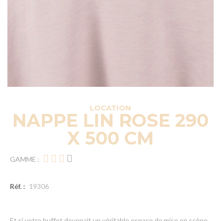
LOCATION
NAPPE LIN ROSE 290
X 500 CM
GAMME :
Réf. :
19306
Et si votre buffet devenait un véritable espace de mise en scène