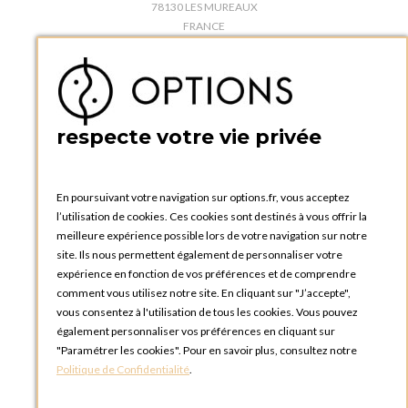
78130 LES MUREAUX
FRANCE
Téléphone :
+33 1 34 92 20 00
BOUTIQUE OPTIONS - PARIS 5E
5 quai de la tournelle
75005 Paris
respecte votre vie privée
FRANCE
Téléphone :
+33 1 58 30 81 63
En poursuivant votre navigation sur options.fr, vous acceptez
OPTIONS ROUEN
l’utilisation de cookies. Ces cookies sont destinés à vous offrir la
Rue du Clos Tellier
meilleure expérience possible lors de votre navigation sur notre
76800 Saint-Etienne-du-Rouvray
site. Ils nous permettent également de personnaliser votre
FRANCE
expérience en fonction de vos préférences et de comprendre
Téléphone :
+33 2 35 08 38 53
comment vous utilisez notre site. En cliquant sur "J’accepte",
vous consentez à l'utilisation de tous les cookies. Vous pouvez
OPTIONS TOULOUSE
également personnaliser vos préférences en cliquant sur
6 rue Gaye Marie, ZAC de Saint-Martin du Touch
"Paramétrer les cookies". Pour en savoir plus, consultez notre
31300 Toulouse
Politique de Confidentialité
.
FRANCE
Téléphone :
+33 5 34 25 11 00