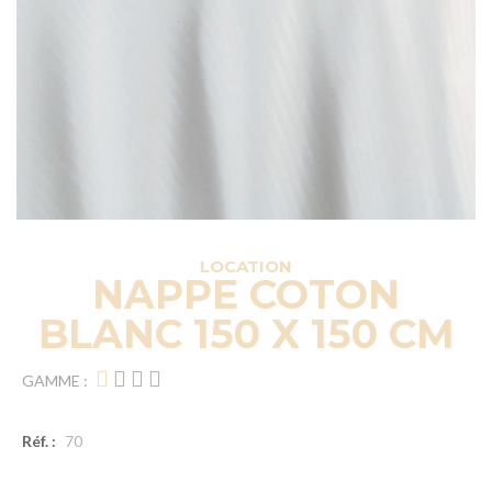
LOCATION
NAPPE COTON
BLANC 150 X 150 CM
GAMME :
Réf. :
70