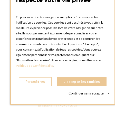
respecte votre vie privée
FRANCE
Téléphone :
+33 1 58 30 81 63
En poursuivant votre navigation sur options.fr, vous acceptez
OPTIONS ROUEN
l’utilisation de cookies. Ces cookies sont destinés à vous offrir la
Rue du Clos Tellier
meilleure expérience possible lors de votre navigation sur notre
76800 Saint-Etienne-du-Rouvray
site. Ils nous permettent également de personnaliser votre
FRANCE
expérience en fonction de vos préférences et de comprendre
Téléphone :
+33 2 35 08 38 53
comment vous utilisez notre site. En cliquant sur "J’accepte",
vous consentez à l'utilisation de tous les cookies. Vous pouvez
OPTIONS TOULOUSE
également personnaliser vos préférences en cliquant sur
6 rue Gaye Marie, ZAC de Saint-Martin du Touch
"Paramétrer les cookies". Pour en savoir plus, consultez notre
31300 Toulouse
Politique de Confidentialité
.
FRANCE
Téléphone :
+33 5 34 25 11 00
Paramètres
J'accepte les cookies
OPTIONS MC
Eden Tower - 25 Boulevard de Belgique
Continuer sans accepter
>
98000 Monaco
MONACO
Téléphone :
+377 97 77 07 33