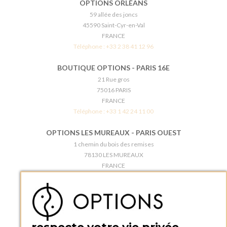
OPTIONS ORLÉANS
59 allée des joncs
45590 Saint-Cyr-en-Val
FRANCE
Téléphone :
+33 2 38 41 12 96
BOUTIQUE OPTIONS - PARIS 16E
21 Rue gros
75016 PARIS
FRANCE
Téléphone :
+33 1 42 24 11 00
OPTIONS LES MUREAUX - PARIS OUEST
1 chemin du bois des remises
78130 LES MUREAUX
FRANCE
Téléphone :
+33 1 34 92 20 00
BOUTIQUE OPTIONS - PARIS 5E
5 quai de la tournelle
75005 Paris