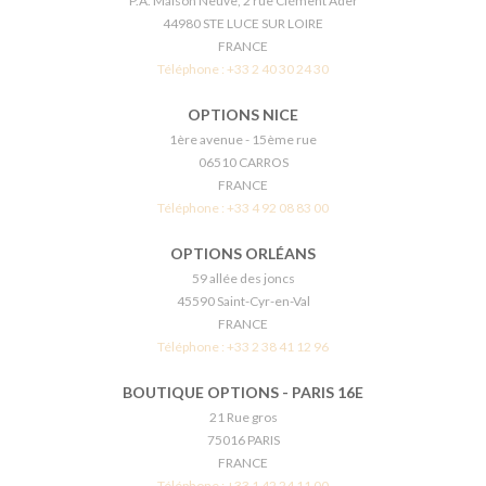
P.A. Maison Neuve, 2 rue Clément Ader
44980 STE LUCE SUR LOIRE
FRANCE
Téléphone :
+33 2 40 30 24 30
OPTIONS NICE
1ère avenue - 15ème rue
06510 CARROS
FRANCE
Téléphone :
+33 4 92 08 83 00
OPTIONS ORLÉANS
59 allée des joncs
45590 Saint-Cyr-en-Val
FRANCE
Téléphone :
+33 2 38 41 12 96
BOUTIQUE OPTIONS - PARIS 16E
21 Rue gros
75016 PARIS
FRANCE
Téléphone :
+33 1 42 24 11 00