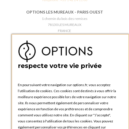
OPTIONS LES MUREAUX - PARIS OUEST
1 chemin du bois des remises
78130 LES MUREAUX
FRANCE
Téléphone :
+33 1 34 92 20 00
BOUTIQUE OPTIONS - PARIS 5E
5 quai de la tournelle
75005 Paris
respecte votre vie privée
FRANCE
Téléphone :
+33 1 58 30 81 63
En poursuivant votre navigation sur options.fr, vous acceptez
OPTIONS ROUEN
l’utilisation de cookies. Ces cookies sont destinés à vous offrir la
Rue du Clos Tellier
meilleure expérience possible lors de votre navigation sur notre
76800 Saint-Etienne-du-Rouvray
site. Ils nous permettent également de personnaliser votre
FRANCE
expérience en fonction de vos préférences et de comprendre
Téléphone :
+33 2 35 08 38 53
comment vous utilisez notre site. En cliquant sur "J’accepte",
vous consentez à l'utilisation de tous les cookies. Vous pouvez
OPTIONS TOULOUSE
également personnaliser vos préférences en cliquant sur