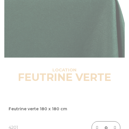
LOCATION
FEUTRINE VERTE
Articles
du
Feutrine verte 180 x 180 cm
produit
groupé
4201