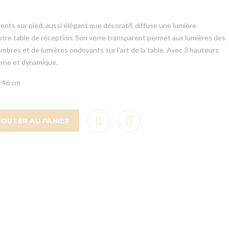
ents sur pied, aussi élégant que décoratif, diffuse une lumière
otre table de réception. Son verre transparent permet aux lumières des
'ombres et de lumières ondoyants sur l'art de la table. Avec 3 hauteurs
erne et dynamique.
- 46 cm
JOUTER AU PANIER