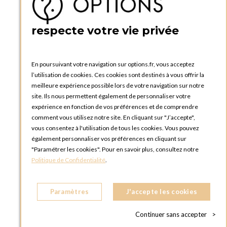
BOUTIQUE OPTIONS - PARIS 5E
5 quai de la tournelle
75005 Paris
respecte votre vie privée
FRANCE
Téléphone :
+33 1 58 30 81 63
En poursuivant votre navigation sur options.fr, vous acceptez
OPTIONS ROUEN
l’utilisation de cookies. Ces cookies sont destinés à vous offrir la
Rue du Clos Tellier
meilleure expérience possible lors de votre navigation sur notre
76800 Saint-Etienne-du-Rouvray
site. Ils nous permettent également de personnaliser votre
FRANCE
expérience en fonction de vos préférences et de comprendre
Téléphone :
+33 2 35 08 38 53
comment vous utilisez notre site. En cliquant sur "J’accepte",
vous consentez à l'utilisation de tous les cookies. Vous pouvez
OPTIONS TOULOUSE
également personnaliser vos préférences en cliquant sur
6 rue Gaye Marie, ZAC de Saint-Martin du Touch
"Paramétrer les cookies". Pour en savoir plus, consultez notre
31300 Toulouse
Politique de Confidentialité
.
FRANCE
Téléphone :
+33 5 34 25 11 00
Paramètres
J'accepte les cookies
OPTIONS MC
Eden Tower - 25 Boulevard de Belgique
Continuer sans accepter
>
98000 Monaco