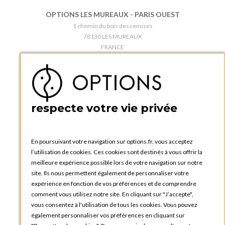
OPTIONS LES MUREAUX - PARIS OUEST
1 chemin du bois des remises
78130 LES MUREAUX
FRANCE
Téléphone :
+33 1 34 92 20 00
BOUTIQUE OPTIONS - PARIS 5E
5 quai de la tournelle
75005 Paris
respecte votre vie privée
FRANCE
Téléphone :
+33 1 58 30 81 63
En poursuivant votre navigation sur options.fr, vous acceptez
OPTIONS ROUEN
l’utilisation de cookies. Ces cookies sont destinés à vous offrir la
Rue du Clos Tellier
meilleure expérience possible lors de votre navigation sur notre
76800 Saint-Etienne-du-Rouvray
site. Ils nous permettent également de personnaliser votre
FRANCE
expérience en fonction de vos préférences et de comprendre
Téléphone :
+33 2 35 08 38 53
comment vous utilisez notre site. En cliquant sur "J’accepte",
vous consentez à l'utilisation de tous les cookies. Vous pouvez
OPTIONS TOULOUSE
également personnaliser vos préférences en cliquant sur
6 rue Gaye Marie, ZAC de Saint-Martin du Touch