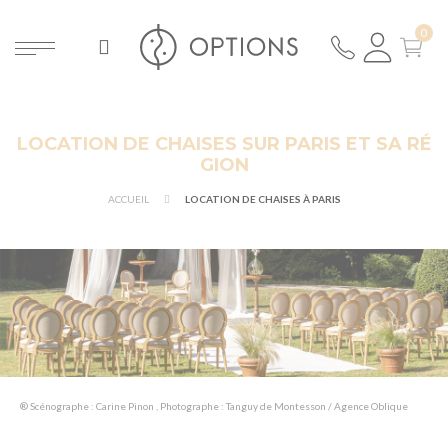
LOCATION DE CHAISES SUR PARIS ET SA RÉ
GION
ACCUEIL
LOCATION DE CHAISES À PARIS
® Scénographe : Carine Pinon , Photographe : Tanguy de Montesson / Agence Oblique