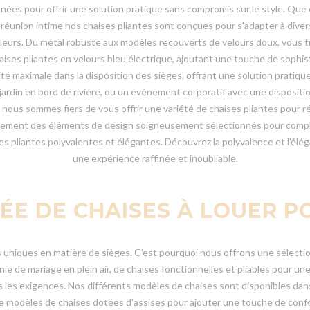
ées pour offrir une solution pratique sans compromis sur le style. Que c
 réunion intime nos chaises pliantes sont conçues pour s'adapter à div
ouleurs. Du métal robuste aux modèles recouverts de velours doux, vous 
ses pliantes en velours bleu électrique, ajoutant une touche de sophistic
lité maximale dans la disposition des sièges, offrant une solution prat
ardin en bord de rivière, ou un événement corporatif avec une dispositi
nous sommes fiers de vous offrir une variété de chaises pliantes pour r
alement des éléments de design soigneusement sélectionnés pour complé
 pliantes polyvalentes et élégantes. Découvrez la polyvalence et l'éléga
une expérience raffinée et inoubliable.
IÉE DE CHAISES À LOUER P
ques en matière de sièges. C'est pourquoi nous offrons une sélection v
de mariage en plein air, de chaises fonctionnelles et pliables pour un
les exigences. Nos différents modèles de chaises sont disponibles dans d
odèles de chaises dotées d'assises pour ajouter une touche de confort 