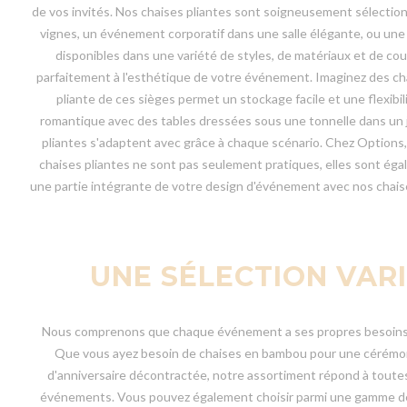
de vos invités. Nos chaises pliantes sont soigneusement sélectionn
vignes, un événement corporatif dans une salle élégante, ou une
disponibles dans une variété de styles, de matériaux et de c
parfaitement à l'esthétique de votre événement. Imaginez des chai
pliante de ces sièges permet un stockage facile et une flexibi
romantique avec des tables dressées sous une tonnelle dans un j
pliantes s'adaptent avec grâce à chaque scénario. Chez Options, 
chaises pliantes ne sont pas seulement pratiques, elles sont ég
une partie intégrante de votre design d'événement avec nos chaises
UNE SÉLECTION VAR
Nous comprenons que chaque événement a ses propres besoins uni
Que vous ayez besoin de chaises en bambou pour une cérémonie 
d'anniversaire décontractée, notre assortiment répond à toutes 
événements. Vous pouvez également choisir parmi une gamme de m