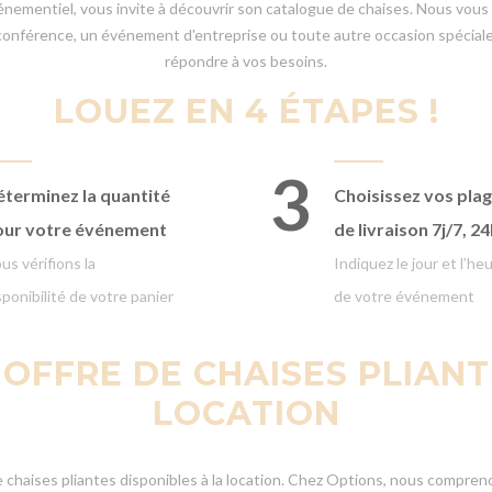
 événementiel, vous invite à découvrir son catalogue de chaises. Nous vo
 conférence, un événement d'entreprise ou toute autre occasion spéciale,
répondre à vos besoins.
LOUEZ EN 4 ÉTAPES !
3
terminez la quantité
Choisissez vos pla
our votre événement
de livraison
7j/7, 2
us vérifions la
Indiquez le jour et l’he
sponibilité de votre panier
de votre événement
FFRE DE CHAISES PLIANT
LOCATION
chaises pliantes disponibles à la location. Chez Options, nous compreno