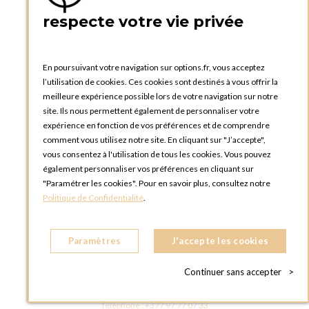
75005 Paris
respecte votre vie privée
FRANCE
Téléphone :
+33 1 58 30 81 63
En poursuivant votre navigation sur options.fr, vous acceptez
OPTIONS ROUEN
l’utilisation de cookies. Ces cookies sont destinés à vous offrir la
Rue du Clos Tellier
meilleure expérience possible lors de votre navigation sur notre
76800 Saint-Etienne-du-Rouvray
site. Ils nous permettent également de personnaliser votre
FRANCE
expérience en fonction de vos préférences et de comprendre
Téléphone :
+33 2 35 08 38 53
comment vous utilisez notre site. En cliquant sur "J’accepte",
vous consentez à l'utilisation de tous les cookies. Vous pouvez
OPTIONS TOULOUSE
également personnaliser vos préférences en cliquant sur
6 rue Gaye Marie, ZAC de Saint-Martin du Touch
"Paramétrer les cookies". Pour en savoir plus, consultez notre
31300 Toulouse
Politique de Confidentialité
.
FRANCE
Téléphone :
+33 5 34 25 11 00
Paramètres
J'accepte les cookies
OPTIONS MC
Eden Tower - 25 Boulevard de Belgique
Continuer sans accepter
>
98000 Monaco
MONACO
Téléphone :
+377 97 77 07 33