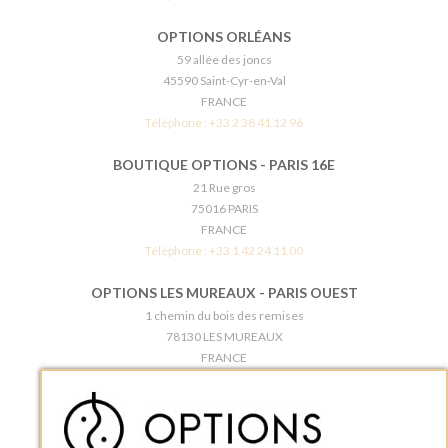
OPTIONS ORLÉANS
59 allée des joncs
45590 Saint-Cyr-en-Val
FRANCE
Téléphone :
+33 2 38 41 12 96
BOUTIQUE OPTIONS - PARIS 16E
21 Rue gros
75016 PARIS
FRANCE
Téléphone :
+33 1 42 24 11 00
OPTIONS LES MUREAUX - PARIS OUEST
1 chemin du bois des remises
78130 LES MUREAUX
FRANCE
Téléphone :
+33 1 34 92 20 00
BOUTIQUE OPTIONS - PARIS 5E
5 quai de la tournelle