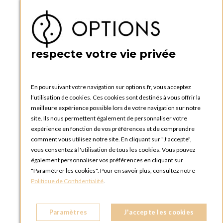
Téléphone :
+33 1 34 92 20 00
BOUTIQUE OPTIONS - PARIS 5E
5 quai de la tournelle
75005 Paris
respecte votre vie privée
FRANCE
Téléphone :
+33 1 58 30 81 63
En poursuivant votre navigation sur options.fr, vous acceptez
OPTIONS ROUEN
l’utilisation de cookies. Ces cookies sont destinés à vous offrir la
Rue du Clos Tellier
meilleure expérience possible lors de votre navigation sur notre
76800 Saint-Etienne-du-Rouvray
site. Ils nous permettent également de personnaliser votre
FRANCE
expérience en fonction de vos préférences et de comprendre
Téléphone :
+33 2 35 08 38 53
comment vous utilisez notre site. En cliquant sur "J’accepte",
vous consentez à l'utilisation de tous les cookies. Vous pouvez
OPTIONS TOULOUSE
également personnaliser vos préférences en cliquant sur
6 rue Gaye Marie, ZAC de Saint-Martin du Touch
"Paramétrer les cookies". Pour en savoir plus, consultez notre
31300 Toulouse
Politique de Confidentialité
.
FRANCE
Téléphone :
+33 5 34 25 11 00
Paramètres
J'accepte les cookies
OPTIONS MC