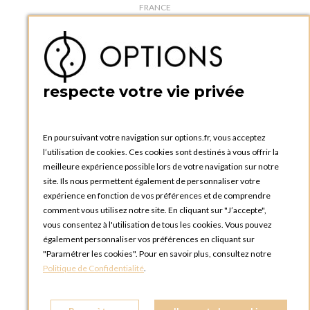
FRANCE
Téléphone :
+33 1 34 92 20 00
BOUTIQUE OPTIONS - PARIS 5E
5 quai de la tournelle
75005 Paris
respecte votre vie privée
FRANCE
Téléphone :
+33 1 58 30 81 63
En poursuivant votre navigation sur options.fr, vous acceptez
OPTIONS ROUEN
l’utilisation de cookies. Ces cookies sont destinés à vous offrir la
Rue du Clos Tellier
meilleure expérience possible lors de votre navigation sur notre
76800 Saint-Etienne-du-Rouvray
site. Ils nous permettent également de personnaliser votre
FRANCE
expérience en fonction de vos préférences et de comprendre
Téléphone :
+33 2 35 08 38 53
comment vous utilisez notre site. En cliquant sur "J’accepte",
vous consentez à l'utilisation de tous les cookies. Vous pouvez
OPTIONS TOULOUSE
également personnaliser vos préférences en cliquant sur
6 rue Gaye Marie, ZAC de Saint-Martin du Touch
"Paramétrer les cookies". Pour en savoir plus, consultez notre
31300 Toulouse
Politique de Confidentialité
.
FRANCE
Téléphone :
+33 5 34 25 11 00