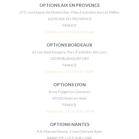
OPTIONS AIX EN PROVENCE
375, rue Mayor de Montricher, Pôle d'activités Aix Les Milles
13290 AIX-EN-PROVENCE
FRANCE
Téléphone :
+33 4 86 91 16 64
OPTIONS BORDEAUX
22 rue Saint Exupery, Parc d'activités des Lacs
33290 BLANQUEFORT
FRANCE
Téléphone :
+33 5 56 57 08 89
OPTIONS LYON
8 rue Fulgencio Gimenez
69120 Vaulx en Velin
FRANCE
Téléphone :
+33 4 78 42 49 64
OPTIONS NANTES
P.A. Maison Neuve, 2 rue Clément Ader
44980 STE LUCE SUR LOIRE