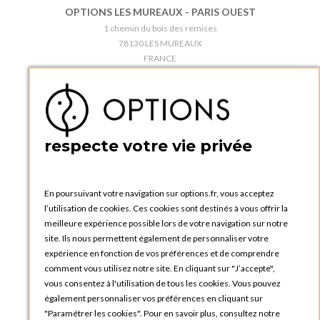
OPTIONS LES MUREAUX - PARIS OUEST
1 chemin du bois des remises
78130 LES MUREAUX
FRANCE
Téléphone :
+33 1 34 92 20 00
BOUTIQUE OPTIONS - PARIS 5E
5 quai de la tournelle
75005 Paris
respecte votre vie privée
FRANCE
Téléphone :
+33 1 58 30 81 63
En poursuivant votre navigation sur options.fr, vous acceptez
OPTIONS ROUEN
l’utilisation de cookies. Ces cookies sont destinés à vous offrir la
Rue du Clos Tellier
meilleure expérience possible lors de votre navigation sur notre
76800 Saint-Etienne-du-Rouvray
site. Ils nous permettent également de personnaliser votre
FRANCE
expérience en fonction de vos préférences et de comprendre
Téléphone :
+33 2 35 08 38 53
comment vous utilisez notre site. En cliquant sur "J’accepte",
vous consentez à l'utilisation de tous les cookies. Vous pouvez
OPTIONS TOULOUSE
également personnaliser vos préférences en cliquant sur
6 rue Gaye Marie, ZAC de Saint-Martin du Touch
"Paramétrer les cookies". Pour en savoir plus, consultez notre
31300 Toulouse