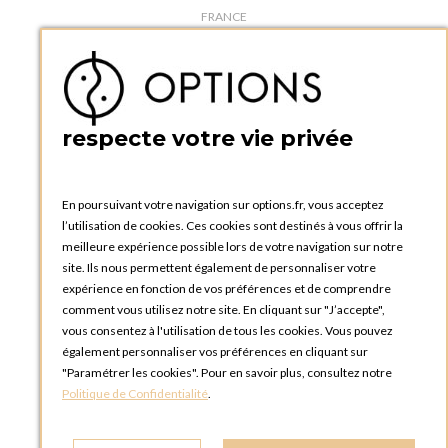
FRANCE
Téléphone :
+33 1 34 92 20 00
BOUTIQUE OPTIONS - PARIS 5E
5 quai de la tournelle
75005 Paris
respecte votre vie privée
FRANCE
Téléphone :
+33 1 58 30 81 63
En poursuivant votre navigation sur options.fr, vous acceptez
OPTIONS ROUEN
l’utilisation de cookies. Ces cookies sont destinés à vous offrir la
Rue du Clos Tellier
meilleure expérience possible lors de votre navigation sur notre
76800 Saint-Etienne-du-Rouvray
site. Ils nous permettent également de personnaliser votre
FRANCE
expérience en fonction de vos préférences et de comprendre
Téléphone :
+33 2 35 08 38 53
comment vous utilisez notre site. En cliquant sur "J’accepte",
vous consentez à l'utilisation de tous les cookies. Vous pouvez
OPTIONS TOULOUSE
également personnaliser vos préférences en cliquant sur
6 rue Gaye Marie, ZAC de Saint-Martin du Touch
"Paramétrer les cookies". Pour en savoir plus, consultez notre
31300 Toulouse
Politique de Confidentialité
.
FRANCE
Téléphone :
+33 5 34 25 11 00