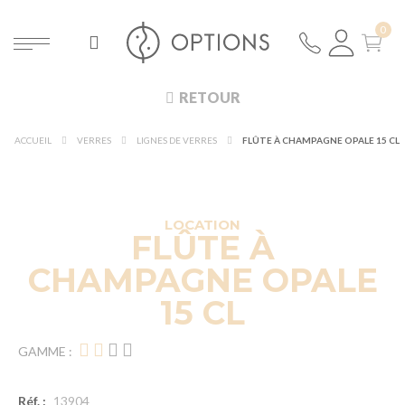
RETOUR
ACCUEIL
VERRES
LIGNES DE VERRES
FLÛTE À CHAMPAGNE OPALE 15 CL
DÉCOUVRIR À 360°
NOUVEAUTÉ !
LOCATION
FLÛTE À
CHAMPAGNE OPALE
15 CL
GAMME :
Réf. :
13904