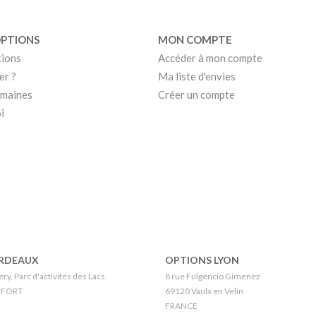
OPTIONS
MON COMPTE
tions
Accéder à mon compte
er ?
Ma liste d'envies
umaines
Créer un compte
i
RDEAUX
OPTIONS LYON
ry, Parc d'activités des Lacs
8 rue Fulgencio Gimenez
EFORT
69120 Vaulx en Velin
FRANCE