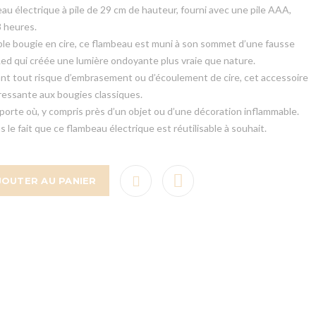
eau électrique à pile de 29 cm de hauteur, fourni avec une pile AAA,
 heures.
able bougie en cire, ce flambeau est muni à son sommet d’une fausse
Led qui créée une lumière ondoyante plus vraie que nature.
ant tout risque d’embrasement ou d’écoulement de cire, cet accessoire
éressante aux bougies classiques.
importe où, y compris près d’un objet ou d’une décoration inflammable.
le fait que ce flambeau électrique est réutilisable à souhait.
JOUTER AU PANIER