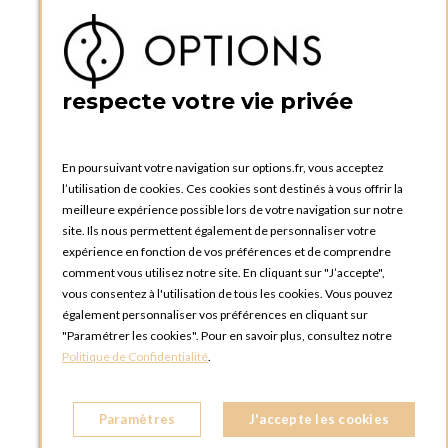
Téléphone :
+33 1 34 92 20 00
BOUTIQUE OPTIONS - PARIS 5E
5 quai de la tournelle
75005 Paris
respecte votre vie privée
FRANCE
Téléphone :
+33 1 58 30 81 63
En poursuivant votre navigation sur options.fr, vous acceptez
OPTIONS ROUEN
l’utilisation de cookies. Ces cookies sont destinés à vous offrir la
Rue du Clos Tellier
meilleure expérience possible lors de votre navigation sur notre
76800 Saint-Etienne-du-Rouvray
site. Ils nous permettent également de personnaliser votre
FRANCE
expérience en fonction de vos préférences et de comprendre
Téléphone :
+33 2 35 08 38 53
comment vous utilisez notre site. En cliquant sur "J’accepte",
vous consentez à l'utilisation de tous les cookies. Vous pouvez
OPTIONS TOULOUSE
également personnaliser vos préférences en cliquant sur
6 rue Gaye Marie, ZAC de Saint-Martin du Touch
"Paramétrer les cookies". Pour en savoir plus, consultez notre
31300 Toulouse
Politique de Confidentialité
.
FRANCE
Téléphone :
+33 5 34 25 11 00
Paramètres
J'accepte les cookies
OPTIONS MC