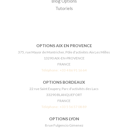
Blog Options
Tutoriels
OPTIONS AIX EN PROVENCE
375, rue Mayor de Montricher, Pôle d'activités Aix Les Milles
13290 AIX-EN-PROVENCE
FRANCE
Téléphone :
+33 4 86 91 16 64
OPTIONS BORDEAUX
22 rue Saint Exupery, Parc d'activités des Lacs
33290 BLANQUEFORT
FRANCE
Téléphone :
+33 5 56 57 08 89
OPTIONS LYON
8 rue Fulgencio Gimenez