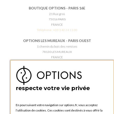
BOUTIQUE OPTIONS - PARIS 16E
21 Rue gros
75016 PARIS
FRANCE
Téléphone :
+33 1 42 24 11 00
OPTIONS LES MUREAUX - PARIS OUEST
1 chemin du bois des remises
78130 LES MUREAUX
FRANCE
Téléphone :
+33 1 34 92 20 00
BOUTIQUE OPTIONS - PARIS 5E
5 quai de la tournelle
75005 Paris
respecte votre vie privée
FRANCE
Téléphone :
+33 1 58 30 81 63
En poursuivant votre navigation sur options.fr, vous acceptez
OPTIONS ROUEN
l’utilisation de cookies. Ces cookies sont destinés à vous offrir la
Rue du Clos Tellier