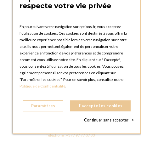
75005 Paris
respecte votre vie privée
FRANCE
Téléphone :
+33 1 58 30 81 63
En poursuivant votre navigation sur options.fr, vous acceptez
OPTIONS ROUEN
l’utilisation de cookies. Ces cookies sont destinés à vous offrir la
Rue du Clos Tellier
meilleure expérience possible lors de votre navigation sur notre
76800 Saint-Etienne-du-Rouvray
site. Ils nous permettent également de personnaliser votre
FRANCE
expérience en fonction de vos préférences et de comprendre
Téléphone :
+33 2 35 08 38 53
comment vous utilisez notre site. En cliquant sur "J’accepte",
vous consentez à l'utilisation de tous les cookies. Vous pouvez
OPTIONS TOULOUSE
également personnaliser vos préférences en cliquant sur
6 rue Gaye Marie, ZAC de Saint-Martin du Touch
"Paramétrer les cookies". Pour en savoir plus, consultez notre
31300 Toulouse
Politique de Confidentialité
.
FRANCE
Téléphone :
+33 5 34 25 11 00
Paramètres
J'accepte les cookies
OPTIONS MC
Eden Tower - 25 Boulevard de Belgique
Continuer sans accepter
>
98000 Monaco
MONACO
Téléphone :
+377 97 77 07 33