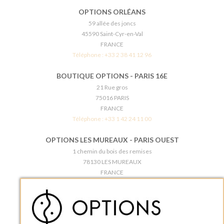
OPTIONS ORLÉANS
59 allée des joncs
45590 Saint-Cyr-en-Val
FRANCE
Téléphone :
+33 2 38 41 12 96
BOUTIQUE OPTIONS - PARIS 16E
21 Rue gros
75016 PARIS
FRANCE
Téléphone :
+33 1 42 24 11 00
OPTIONS LES MUREAUX - PARIS OUEST
1 chemin du bois des remises
78130 LES MUREAUX
FRANCE
Téléphone :
+33 1 34 92 20 00
BOUTIQUE OPTIONS - PARIS 5E
5 quai de la tournelle