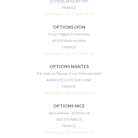
33290 BLANQUEFORT
FRANCE
Téléphone :
+33 5 56 57 08 89
OPTIONS LYON
8 rue Fulgencio Gimenez
69120 Vaulx en Velin
FRANCE
Téléphone :
+33 4 78 42 49 64
OPTIONS NANTES
P.A. Maison Neuve, 2 rue Clément Ader
44980 STE LUCE SUR LOIRE
FRANCE
Téléphone :
+33 2 40 30 24 30
OPTIONS NICE
1ère avenue - 15ème rue
06510 CARROS
FRANCE
Téléphone :
+33 4 92 08 83 00