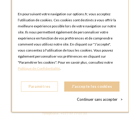
Téléphone :
+33 1 58 30 81 63
En poursuivant votre navigation sur options.fr, vous acceptez
OPTIONS ROUEN
l’utilisation de cookies. Ces cookies sont destinés à vous offrir la
Rue du Clos Tellier
meilleure expérience possible lors de votre navigation sur notre
76800 Saint-Etienne-du-Rouvray
site. Ils nous permettent également de personnaliser votre
FRANCE
expérience en fonction de vos préférences et de comprendre
Téléphone :
+33 2 35 08 38 53
comment vous utilisez notre site. En cliquant sur "J’accepte",
vous consentez à l'utilisation de tous les cookies. Vous pouvez
OPTIONS TOULOUSE
également personnaliser vos préférences en cliquant sur
6 rue Gaye Marie, ZAC de Saint-Martin du Touch
"Paramétrer les cookies". Pour en savoir plus, consultez notre
31300 Toulouse
Politique de Confidentialité
.
FRANCE
Téléphone :
+33 5 34 25 11 00
Paramètres
J'accepte les cookies
OPTIONS MC
Eden Tower - 25 Boulevard de Belgique
Continuer sans accepter
>
98000 Monaco
MONACO
Téléphone :
+377 97 77 07 33