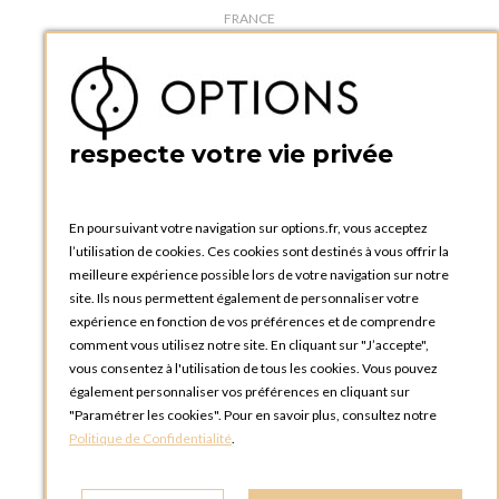
FRANCE
Téléphone :
+33 1 34 92 20 00
BOUTIQUE OPTIONS - PARIS 5E
5 quai de la tournelle
75005 Paris
respecte votre vie privée
FRANCE
Téléphone :
+33 1 58 30 81 63
En poursuivant votre navigation sur options.fr, vous acceptez
OPTIONS ROUEN
l’utilisation de cookies. Ces cookies sont destinés à vous offrir la
Rue du Clos Tellier
meilleure expérience possible lors de votre navigation sur notre
76800 Saint-Etienne-du-Rouvray
site. Ils nous permettent également de personnaliser votre
FRANCE
expérience en fonction de vos préférences et de comprendre
Téléphone :
+33 2 35 08 38 53
comment vous utilisez notre site. En cliquant sur "J’accepte",
vous consentez à l'utilisation de tous les cookies. Vous pouvez
OPTIONS TOULOUSE
également personnaliser vos préférences en cliquant sur
6 rue Gaye Marie, ZAC de Saint-Martin du Touch
"Paramétrer les cookies". Pour en savoir plus, consultez notre
31300 Toulouse
Politique de Confidentialité
.
FRANCE
Téléphone :
+33 5 34 25 11 00