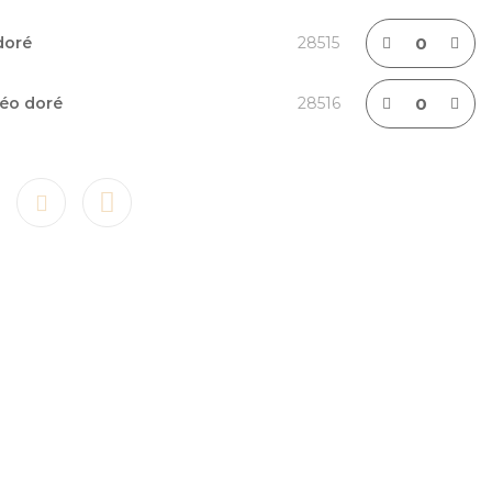
doré
28515
Néo doré
28516