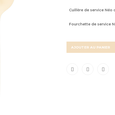
Articles
Cuillère de service Néo 
du
produit
Fourchette de service 
groupé
AJOUTER AU PANIER