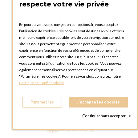
respecte votre vie privée
FRANCE
Téléphone :
+33 1 58 30 81 63
En poursuivant votre navigation sur options.fr, vous acceptez
OPTIONS ROUEN
l’utilisation de cookies. Ces cookies sont destinés à vous offrir la
Rue du Clos Tellier
meilleure expérience possible lors de votre navigation sur notre
76800 Saint-Etienne-du-Rouvray
site. Ils nous permettent également de personnaliser votre
FRANCE
expérience en fonction de vos préférences et de comprendre
Téléphone :
+33 2 35 08 38 53
comment vous utilisez notre site. En cliquant sur "J’accepte",
vous consentez à l'utilisation de tous les cookies. Vous pouvez
OPTIONS TOULOUSE
également personnaliser vos préférences en cliquant sur
6 rue Gaye Marie, ZAC de Saint-Martin du Touch
"Paramétrer les cookies". Pour en savoir plus, consultez notre
31300 Toulouse
Politique de Confidentialité
.
FRANCE
Téléphone :
+33 5 34 25 11 00
Paramètres
J'accepte les cookies
OPTIONS MC
Eden Tower - 25 Boulevard de Belgique
Continuer sans accepter
>
98000 Monaco
MONACO
Téléphone :
+377 97 77 07 33