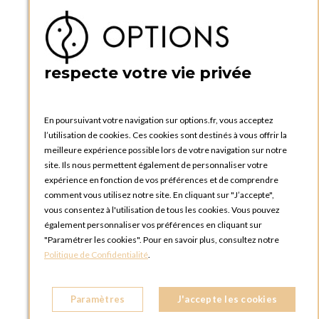
Téléphone :
+33 1 34 92 20 00
BOUTIQUE OPTIONS - PARIS 5E
5 quai de la tournelle
75005 Paris
respecte votre vie privée
FRANCE
Téléphone :
+33 1 58 30 81 63
En poursuivant votre navigation sur options.fr, vous acceptez
OPTIONS ROUEN
l’utilisation de cookies. Ces cookies sont destinés à vous offrir la
Rue du Clos Tellier
meilleure expérience possible lors de votre navigation sur notre
76800 Saint-Etienne-du-Rouvray
site. Ils nous permettent également de personnaliser votre
FRANCE
expérience en fonction de vos préférences et de comprendre
Téléphone :
+33 2 35 08 38 53
comment vous utilisez notre site. En cliquant sur "J’accepte",
vous consentez à l'utilisation de tous les cookies. Vous pouvez
OPTIONS TOULOUSE
également personnaliser vos préférences en cliquant sur
6 rue Gaye Marie, ZAC de Saint-Martin du Touch
"Paramétrer les cookies". Pour en savoir plus, consultez notre
31300 Toulouse
Politique de Confidentialité
.
FRANCE
Téléphone :
+33 5 34 25 11 00
Paramètres
J'accepte les cookies
OPTIONS MC